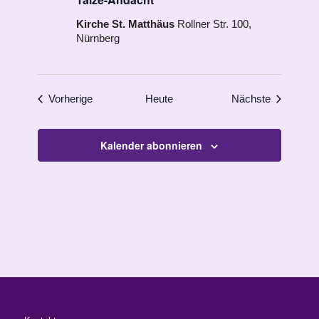
Kirche St. Matthäus
Rollner Str. 100,
Nürnberg
Veranstaltungen
Veranstal
Vorherige
Heute
Nächste
Kalender abonnieren