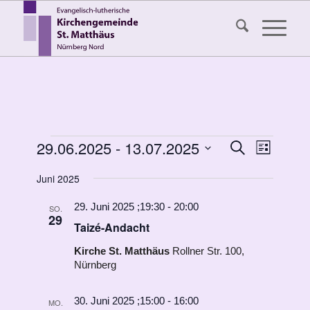
Veranstaltungen
Veransta
29.06.2025
 - 
13.07.2025
Veranst
Suche
Liste
Ansicht
Suche
Datum
Navigat
Juni 2025
wählen.
und
Ansichten
29. Juni 2025 ;19:30
-
20:00
SO.
29
Taizé-Andacht
Navigati
Kirche St. Matthäus
Rollner Str. 100,
Nürnberg
30. Juni 2025 ;15:00
-
16:00
MO.