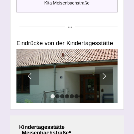
Kita Meisenbachstraße
Eindrücke von der Kindertagesstätte
1
2
3
4
5
6
7
Kindertagesstätte
„Meisenbachstraße“