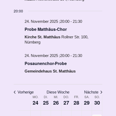
00:00
November
November
November
November
November
November
November
Veranstaltungen
01:00
24,
25,
26,
27,
28,
29,
30,
20:00
an
2025
2025
2025
2025
2025
2025
2025
diesem
24. November 2025 ;20:00
-
21:30
02:00
Tag.
Probe Matthäus-Chor
03:00
Kirche St. Matthäus
Rollner Str. 100,
Nürnberg
04:00
24. November 2025 ;20:00
-
21:30
05:00
Posaunenchor-Probe
Gemeindehaus St. Matthäus
06:00
07:00
Vorherige
Diese Woche
Nächste
08:00
Woche
MO.
DI.
MI.
DO.
FR.
SA.
SO.
24
25
26
27
28
29
30
von
09:00
Veranstaltungen