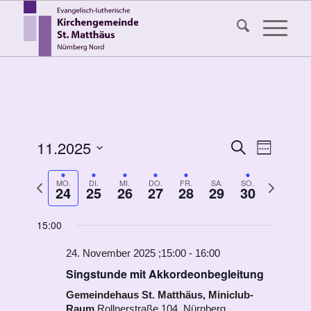
Veransta
11.2025
Veranst
Suche
Woche
Ansicht
Suche
Datum
Navigat
Vorherige
Nächste
MO.
DI.
MI.
DO.
FR.
SA.
SO.
auswählen.
und
24
25
26
27
28
29
30
Woche
Woche
Ansichten
15:00
Navigati
24. November 2025 ;15:00
-
16:00
Singstunde mit Akkordeonbegleitung
Gemeindehaus St. Matthäus, Miniclub-
Montag,
Dienstag,
Mittwoch,
Donnerstag,
Freitag,
Samstag,
Sonntag,
Raum
Rollnerstraße 104, Nürnberg
Keine