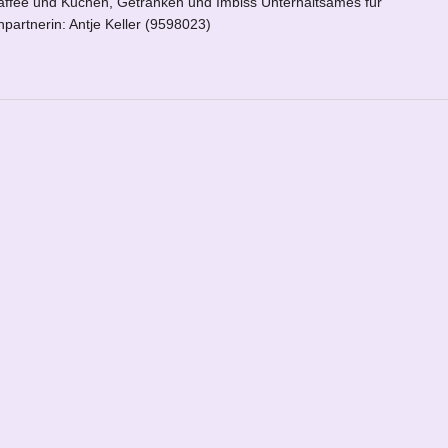
ffee und Kuchen, Getränken und Imbiss Unterhaltsames für
partnerin: Antje Keller (9598023)