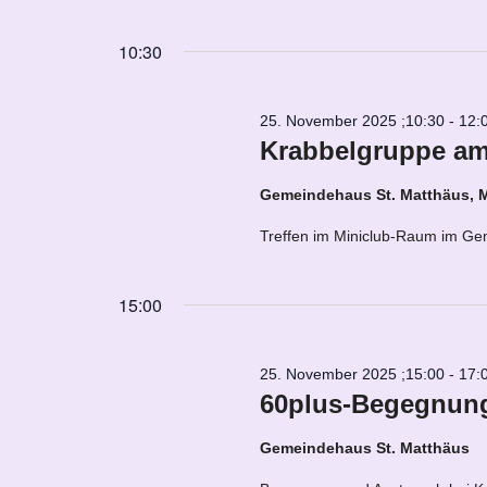
Navigation
Veranstaltungen
Datum
2025
Schlüsselwort.
wählen.
10:30
25. November 2025 ;10:30
-
12:
Krabbelgruppe am
Gemeindehaus St. Matthäus, 
Treffen im Miniclub-Raum im Gem
15:00
25. November 2025 ;15:00
-
17:
60plus-Begegnung
Gemeindehaus St. Matthäus