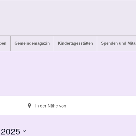
ben
Gemeindemagazin
Kindertagesstätten
Spenden und Mitar
Standort
eingeben.
Suche
nach
 2025
Veranstaltungen.