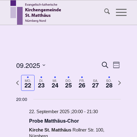
Veransta
09.2025
Veranst
Suche
Woche
Ansicht
Suche
Datum
Navigat
Vorherige
Nächste
MO.
DI.
MI.
DO.
FR.
SA.
SO.
auswählen.
und
22
23
24
25
26
27
28
Montag,
Dienstag,
Mittwoch,
Donnerstag,
Freitag,
Samstag,
Sonntag,
Keine
Woche
Woche
00:00
Ansichten
September
September
September
September
September
September
Septembe
Veranstaltungen
01:00
22,
23,
24,
25,
26,
27,
28,
20:00
Navigati
an
2025
2025
2025
2025
2025
2025
2025
diesem
22. September 2025 ;20:00
-
21:30
02:00
Tag.
Probe Matthäus-Chor
03:00
Kirche St. Matthäus
Rollner Str. 100,
Nürnberg