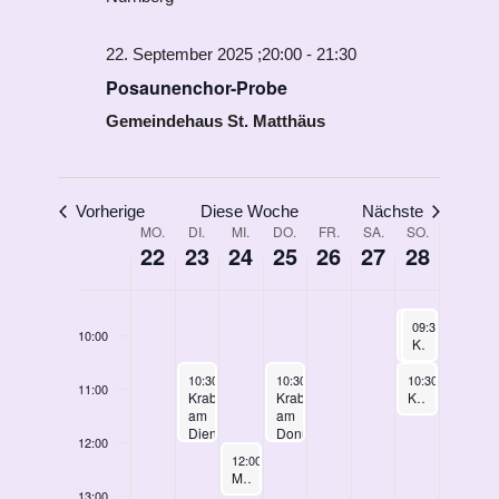
04:00
22. September 2025 ;20:00
-
21:30
05:00
Posaunenchor-Probe
Gemeindehaus St. Matthäus
06:00
07:00
Vorherige
Diese Woche
Nächste
08:00
Woche
MO.
DI.
MI.
DO.
FR.
SA.
SO.
22
23
24
25
26
27
28
von
09:00
Veranstaltungen
September 28, 2
September 28, 
09:30
09:30
-
-
10:30
10:30
10:00
Gottesdienst am 15. Sonntag nach Trinitatis
Kindergottesdienst
September 23, 2025
September 25, 2025
September 28, 2
10:30
-
12:00
10:30
-
12:00
10:30
-
11:30
11:00
Krabbelgruppe
Krabbelgruppe
Kirchenkaffee
am
am
Dienstag
Donnerstag
12:00
September 24, 2025
12:00
-
13:00
Muskelaufbaukurs 2/5
13:00