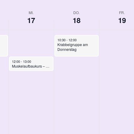
MI.
DO.
FR.
17
18
19
September 18, 2025
10:30
-
12:00
Krabbelgruppe am
Donnerstag
September 17, 2025
12:00
-
13:00
Muskelaufbaukurs – neuer Start – 1/5