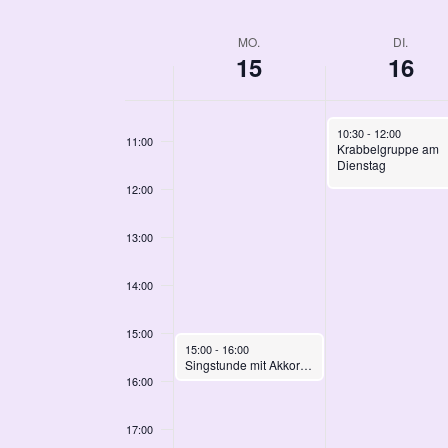
Navigation
Veranstaltungen
Datum
Schlüsselwort.
auswählen.
Woche
MO.
DI.
09:00
15
16
von
10:00
Veranstaltungen
September 16, 2025
10:30
-
12:00
11:00
Krabbelgruppe am
Dienstag
12:00
13:00
14:00
15:00
September 15, 2025
15:00
-
16:00
Singstunde mit Akkordeonbegleitung
16:00
17:00