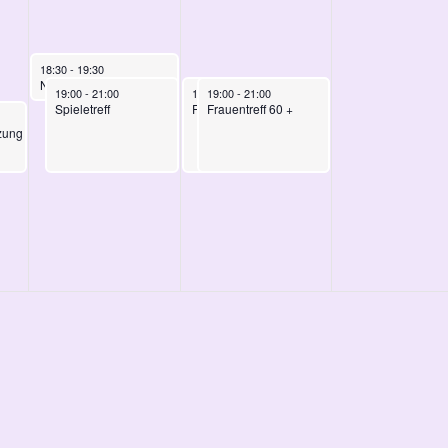
September 17, 2025
18:30
-
19:30
Nordstadt teilt
September 17, 2025
September 18, 2025
September 18, 2025
19:00
-
21:00
19:00
19:00
-
21:00
-
21:00
Spieletreff
Frauentreff 60 +
Frauentreff 60 +
zung