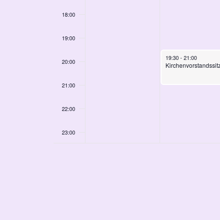
18:00
19:00
September 16, 2025
19:30
-
21:00
20:00
Kirchenvorstandssit
21:00
22:00
23:00
00:00