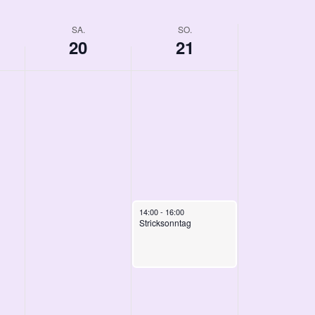
SA.
SO.
20
21
September 21, 2025
14:00
-
16:00
Stricksonntag