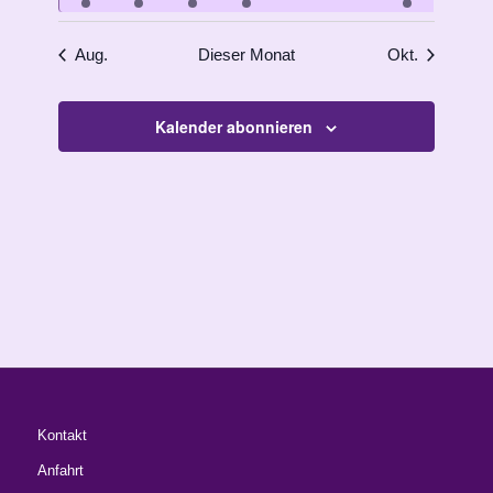
Veranstaltungen
Veranstaltungen
Veranstaltung
Veranstaltung
Veranstaltungen
Veranstaltungen
Veranstalt
Aug.
Dieser Monat
Okt.
Kalender abonnieren
Kontakt
Anfahrt