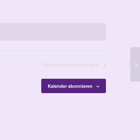
Ki
Nächste
Veranstaltungen
Kalender abonnieren