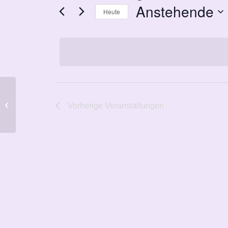
Anstehende
Heute
Datum
wählen.
Kindertagesstätte
Vorherige
Veranstaltungen
„Meisenbachstraße“