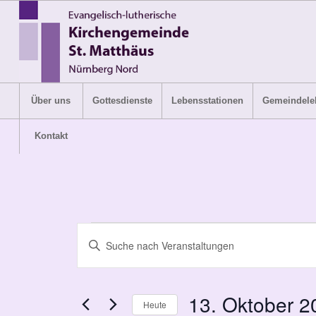
Über uns
Gottesdienste
Lebensstationen
Gemeindele
Kontakt
Veranstaltungen
Veranstaltungen
Bitte
Suche
Schlüsselwort
und
eingeben.
Suche
Ansichten,
13. Oktober 2
Heute
nach