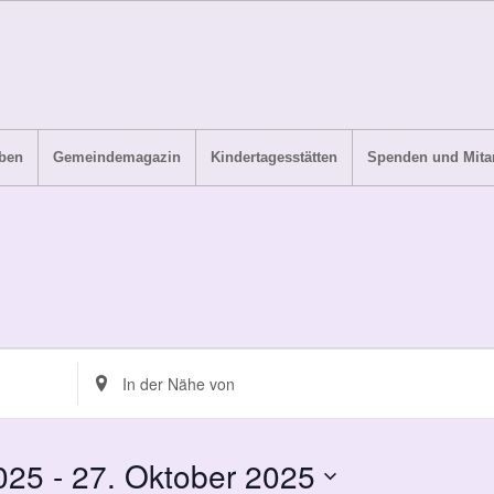
ben
Gemeindemagazin
Kindertagesstätten
Spenden und Mitar
Standort
eingeben.
Suche
nach
025
 - 
27. Oktober 2025
Veranstaltungen.