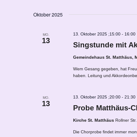
Navigation
Veranstaltungen
Datum
Schlüsselwort.
wählen.
Oktober 2025
13. Oktober 2025 ;15:00
-
16:00
MO.
13
Singstunde mit A
Gemeindehaus St. Matthäus, 
Wem Gesang gegeben, hat Freud 
haben. Leitung und Akkordeonbeg
13. Oktober 2025 ;20:00
-
21:30
MO.
13
Probe Matthäus-C
Kirche St. Matthäus
Rollner Str
Die Chorprobe findet immer mont