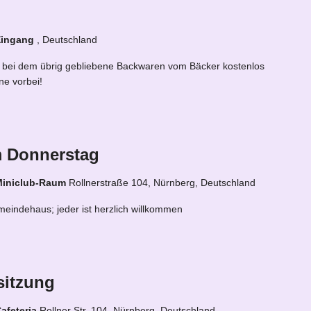
Eingang
, Deutschland
ekt, bei dem übrig gebliebene Backwaren vom Bäcker kostenlos
ne vorbei!
m Donnerstag
Miniclub-Raum
Rollnerstraße 104, Nürnberg, Deutschland
eindehaus; jeder ist herzlich willkommen
sitzung
afeteria
Rollner Str. 104, Nürnberg, Deutschland