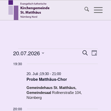
Veranstaltungen
Veransta
20.07.2026
Veranst
Suche
Tag
Ansicht
Suche
für
Datum
Navigat
19:30
wählen.
und
20.
Ansichten
20. Juli ;19:30
-
21:00
Juli
Probe Matthäus-Chor
Navigati
2026
Gemeindehaus St. Matthäus,
Gemeindesaal
Rollnerstraße 104,
Nürnberg
20:00