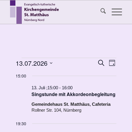
Veranstaltungen
Veransta
13.07.2026
Veranst
Suche
Tag
Ansicht
Suche
für
Datum
Navigat
15:00
wählen.
und
13.
Ansichten
13. Juli ;15:00
-
16:00
Juli
Singstunde mit Akkordeonbegleitung
Navigati
2026
Gemeindehaus St. Matthäus, Cafeteria
Rollner Str. 104, Nürnberg
19:30