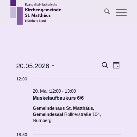
Veranstaltungen
Veransta
20.05.2026
Veranst
Suche
Tag
Ansicht
Suche
für
Datum
Navigat
12:00
wählen.
und
20.
Ansichten
20. Mai ;12:00
-
13:00
Mai
Muskelaufbaukurs 6/6
Navigati
2026
Gemeindehaus St. Matthäus,
Gemeindesaal
Rollnerstraße 104,
Nürnberg
18:30