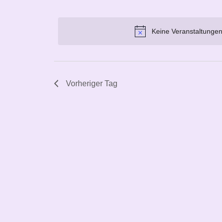
Navigation
Veranstaltungen
Datum
2026
Schlüsselwort.
wählen.
Keine Veranstaltungen
Vorheriger Tag