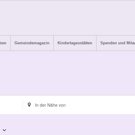
ben
Gemeindemagazin
Kindertagesstätten
Spenden und Mitar
Standort
eingeben.
Suche
nach
6
Veranstaltungen.