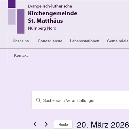
Über uns
Gottesdienste
Lebensstationen
Gemeindele
Kontakt
Veranstaltungen
Veranstaltungen
Bitte
Suche
für
Schlüsselwort
und
eingeben.
20.
Suche
Ansichten,
20. März 202
Heute
März
nach