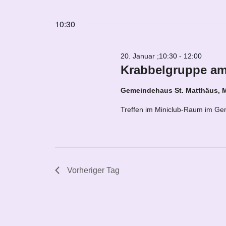
Navigation
Veranstaltungen
Datum
2026
Schlüsselwort.
wählen.
10:30
20. Januar ;10:30
-
12:00
Krabbelgruppe am
Gemeindehaus St. Matthäus, 
Treffen im Miniclub-Raum im Gem
Vorheriger Tag