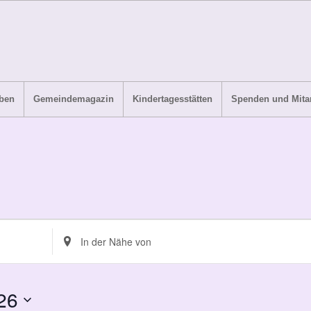
ben
Gemeindemagazin
Kindertagesstätten
Spenden und Mitar
Standort
eingeben.
Suche
nach
26
Veranstaltungen.