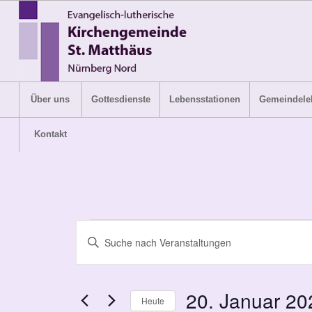
Über uns
Gottesdienste
Lebensstationen
Gemeindele
Kontakt
Veranstaltungen
Veranstaltungen
Bitte
Suche
für
Schlüsselwort
und
eingeben.
20.
Suche
Ansichten,
20. Januar 20
Heute
Januar
nach