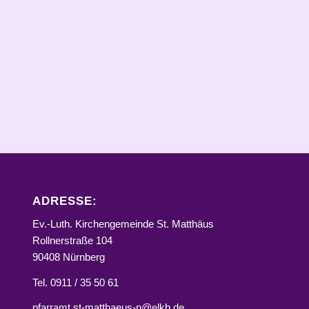
ADRESSE:
Ev.-Luth. Kirchengemeinde St. Matthäus
Rollnerstraße 104
90408 Nürnberg
Tel. 0911 / 35 50 61
pfarramt.st-matthaeus-n@elkb.de