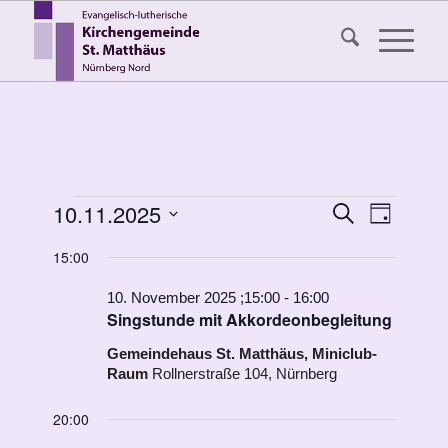
Veranstaltungen
Veransta
10.11.2025
Veranst
Suche
Tag
Ansicht
Suche
für
Datum
Navigat
15:00
wählen.
und
10.
Ansichten
10. November 2025 ;15:00
-
16:00
November
Singstunde mit Akkordeonbegleitung
Navigati
2025
Gemeindehaus St. Matthäus, Miniclub-
Raum
Rollnerstraße 104, Nürnberg
20:00