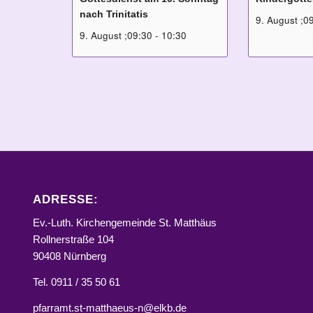
nach Trinitatis
9. August ;0
9. August ;09:30
-
10:30
ADRESSE:
Ev.-Luth. Kirchengemeinde St. Matthäus
Rollnerstraße 104
90408 Nürnberg
Tel. 0911 / 35 50 61
pfarramt.st-matthaeus-n@elkb.de