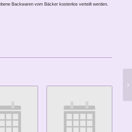
ebliebene Backwaren vom Bäcker kostenlos verteilt werden.
n
Kr