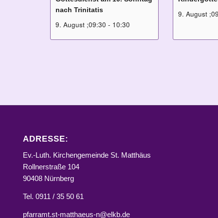
nach Trinitatis
9. August ;0
9. August ;09:30
-
10:30
ADRESSE:
Ev.-Luth. Kirchengemeinde St. Matthäus
Rollnerstraße 104
90408 Nürnberg
Tel. 0911 / 35 50 61
pfarramt.st-matthaeus-n@elkb.de