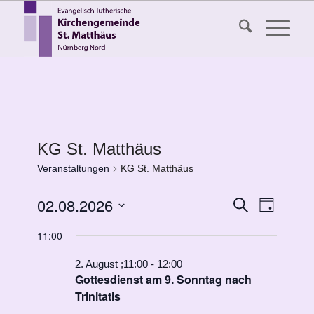
KG St. Matthäus
Veranstaltungen
KG St. Matthäus
Veranstaltungen
Veransta
02.08.2026
Veranst
Suche
Tag
Ansicht
für
Suche
Datum
Navigat
11:00
2.
wählen.
und
August
Ansichten
2. August ;11:00
-
12:00
Gottesdienst am 9. Sonntag nach
2026
Navigati
Trinitatis