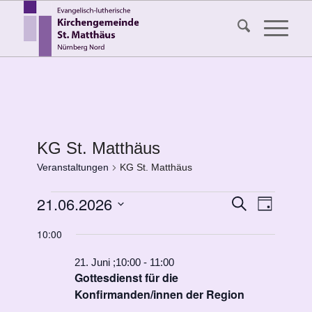
KG St. Matthäus
Veranstaltungen
KG St. Matthäus
Veranstaltungen
Veransta
21.06.2026
Veranst
Suche
Tag
Ansicht
für
Suche
Datum
Navigat
10:00
21.
wählen.
und
Juni
Ansichten
21. Juni ;10:00
-
11:00
Gottesdienst für die
2026
Navigati
Konfirmanden/innen der Region