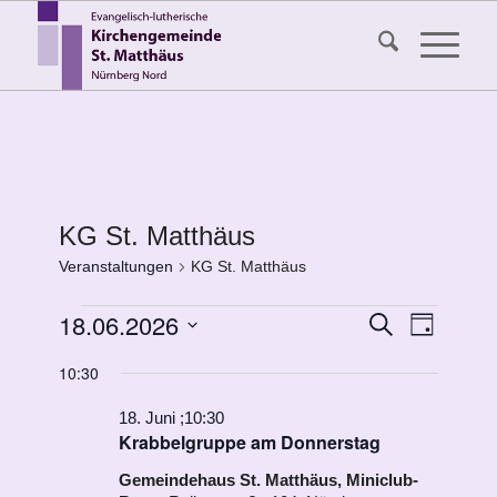
KG St. Matthäus
Veranstaltungen
KG St. Matthäus
Veranstaltungen
Veransta
18.06.2026
Veranst
Suche
Tag
Ansicht
für
Suche
Datum
Navigat
10:30
18.
wählen.
und
Juni
Ansichten
18. Juni ;10:30
Krabbelgruppe am Donnerstag
2026
Navigati
Gemeindehaus St. Matthäus, Miniclub-