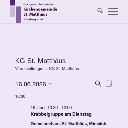
KG St. Matthäus
Veranstaltungen
KG St. Matthäus
Veranstaltungen
Veransta
16.06.2026
Veranst
Suche
Tag
Ansicht
für
Suche
Datum
Navigat
10:30
16.
wählen.
und
Juni
Ansichten
16. Juni ;10:30
-
12:00
Krabbelgruppe am Dienstag
2026
Navigati
Gemeindehaus St. Matthäus, Miniclub-