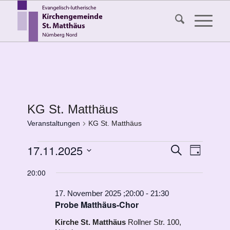
KG St. Matthäus
Veranstaltungen
KG St. Matthäus
Veranstaltungen
Veransta
17.11.2025
Veranst
Suche
Tag
Ansicht
für
Suche
Datum
Navigat
20:00
17.
wählen.
und
November
Ansichten
17. November 2025 ;20:00
-
21:30
Probe Matthäus-Chor
2025
Navigati
Kirche St. Matthäus
Rollner Str. 100,