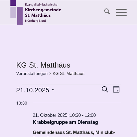
KG St. Matthäus
Veranstaltungen
KG St. Matthäus
Veranstaltungen
Veransta
21.10.2025
Veranst
Suche
Tag
Ansicht
für
Suche
Datum
Navigat
10:30
21.
wählen.
und
Oktober
Ansichten
21. Oktober 2025 ;10:30
-
12:00
Krabbelgruppe am Dienstag
2025
Navigati
Gemeindehaus St. Matthäus, Miniclub-