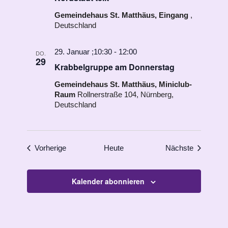
Gemeindehaus St. Matthäus, Eingang
,
Deutschland
29. Januar ;10:30
-
12:00
DO.
29
Krabbelgruppe am Donnerstag
Gemeindehaus St. Matthäus, Miniclub-
Raum
Rollnerstraße 104, Nürnberg,
Deutschland
Veranstaltungen
Veranstal
Vorherige
Heute
Nächste
Kalender abonnieren