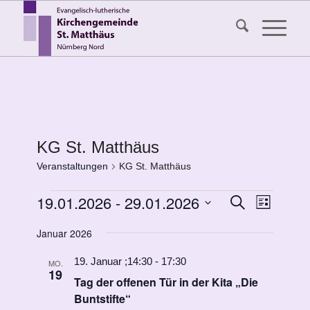
KG St. Matthäus
Veranstaltungen
KG St. Matthäus
Veranstaltungen
Veransta
19.01.2026
 - 
29.01.2026
Veranst
Suche
Liste
Ansicht
Suche
Datum
Navigat
Januar 2026
wählen.
und
Ansichten
19. Januar ;14:30
-
17:30
MO.
19
Tag der offenen Tür in der Kita „Die
Navigati
Buntstifte“